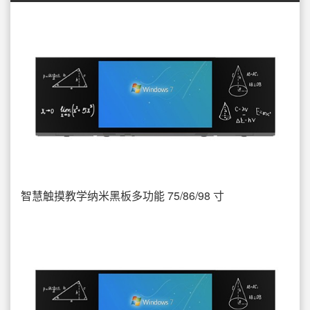
智慧触摸教学纳米黑板多功能 75/86/98 寸